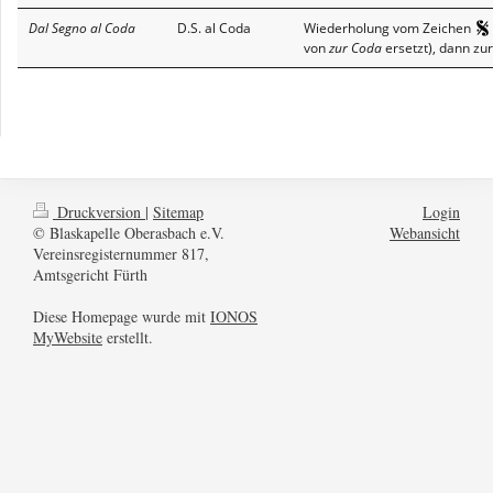
Dal Segno al Coda
D.S. al Coda
Wiederholung vom Zeichen
von
zur Coda
ersetzt), dann zu
Druckversion
|
Sitemap
Login
© Blaskapelle Oberasbach e.V.
Webansicht
Vereinsregisternummer 817,
Amtsgericht Fürth
Diese Homepage wurde mit
IONOS
MyWebsite
erstellt.