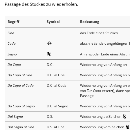
Passage des Stückes zu wiederholen.
Begriff
Symbol
Bedeutung
Fine
das Ende eines Stückes
Coda
abschließender, angehängter T
Segno
Anfang oder Ende eines Abschni
Da Capo
D.C.
Wiederholung von Anfang an
Da Capo al Fine
D.C. al Fine
Wiederholung von Anfang an b
Da Capo al Coda
D.C. al Coda
Wiederholung von Anfang an b
von
Zur Coda
ersetzt), dann sp
Passage
Da Capo al Segno
D.C. al Segno
Wiederholung von Anfang an b
Dal Segno
D.S.
Wiederholung ab Zeichen
Dal Segno al Fine
D.S. al Fine
Wiederholung vom Zeichen