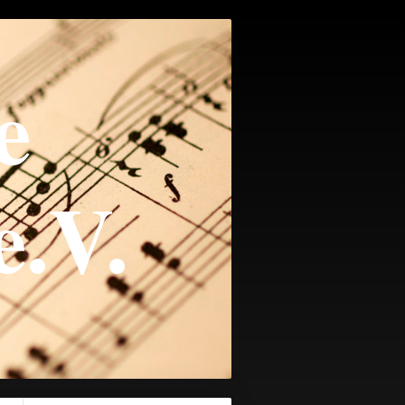
e
e.V.