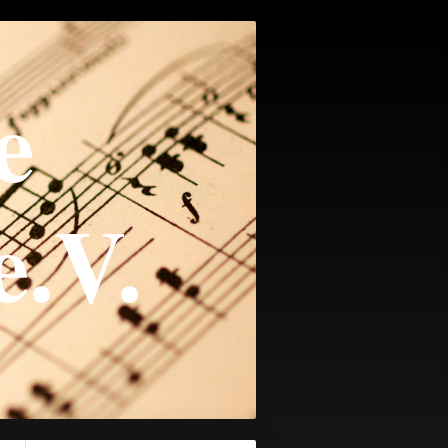
e
e.V.